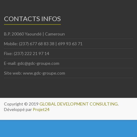
CONTACTS INFOS
B.P. 20060 Yaoundé | Cameroun
Mobile: (237) 677 68 83 38 | 699 93 63 71
Fixe: (237) 222 21 97 14
E-mail: gdc@gdc-groupe.com
Site web: www.gdc-groupe.com
Copyright © 2019
GLOBAL DEVELOPMENT CONSULTING
.
Développé par
Projet24