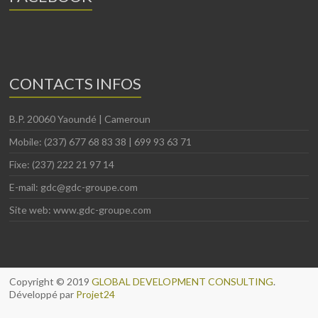
CONTACTS INFOS
B.P. 20060 Yaoundé | Cameroun
Mobile: (237) 677 68 83 38 | 699 93 63 71
Fixe: (237) 222 21 97 14
E-mail: gdc@gdc-groupe.com
Site web: www.gdc-groupe.com
Copyright © 2019
GLOBAL DEVELOPMENT CONSULTING
.
Développé par
Projet24