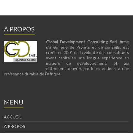
A PROPOS
Global Development Consulting Sarl
, firme
d’ingénierie de Projets et de conseils, est
créée en 2001 de la volonté des consultants
ayant capitalisé une longue expérience en
matière de développement, et qui
entendent œuvrer, par leurs actions, à une
croissance durable de l’Afrique.
MENU
ACCUEIL
A PROPOS